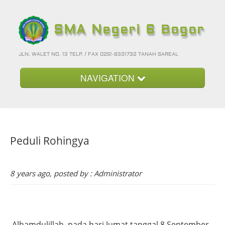
SMA Negeri 6 Bogor
JLN. WALET NO. 13 TELP. / FAX 0251-8331732 TANAH SAREAL
NAVIGATION
Beranda
Kategori
Peduli Rohingya
Album Foto
Foto-Foto Terbaru
8 years ago, posted by : Administrator
Hubungi Kami
Forum
Login
Alhamdulillah, pada hari Jumat tanggal 8 September