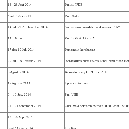
14 - 28 Juni 2014
Panitia PPDB
4 s/d 8 Juli 2014
Pan. Mutasi
14 Juli s/d 20 Desember 2014
Semua unsur sekolah melaksanakan KBM.
14 – 16 Juli
Panitia MOPD Kelas X
17 dan 19 Juli 2014
Pembinaan kerohanian
20 Juli – 5 Agustus 2014
Berdasarkan surat edaran Dinas Pendidikan Ko
6 Agustus 2014
Acara dimulai pk. 09.00 -12.00
17 Agustus 2014
Upacara Bendera.
8 – 13 Sep. 2014
Pan. UHB
21 – 24 September 2014
Guru mata pelajaran menyesuaikan waktu pelak
18 – 20 Sept 2014
6 s/d 11 Okt. 2014
Tim Kur.