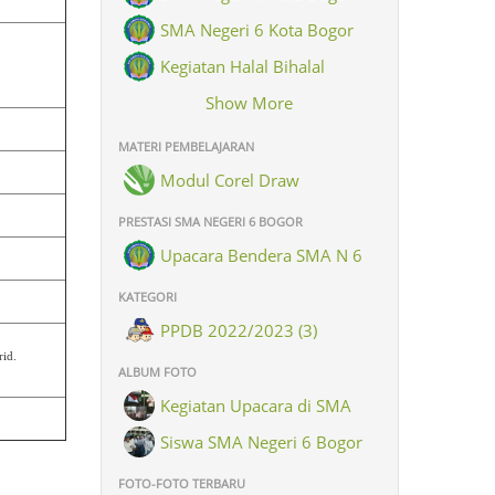
SMA Negeri 6 Kota Bogor
Kegiatan Halal Bihalal
Keluarga Besar SMAN 6 Kota
Show More
Bogor
MATERI PEMBELAJARAN
Modul Corel Draw
PRESTASI SMA NEGERI 6 BOGOR
Upacara Bendera SMA N 6
Kota Bogor dlm rangka
KATEGORI
memperingati hari Santri Nasional
PPDB 2022/2023 (3)
rid.
ALBUM FOTO
Kegiatan Upacara di SMA
Negeri 6 Bogor (8)
Siswa SMA Negeri 6 Bogor
(26)
FOTO-FOTO TERBARU