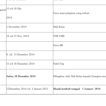
13 s/d 18 Okt.
ganjil
Guru mata pelajaran yang terkait .
2014
1 November 2014
Wali Kelas
10 s/d 15 Nov. 2014
TIM UHB
Guru BK
8 s/d 13 Desember 2014
.
15 s/d 18 Desember 2014
Field Trip
Sabtu, 20 Desember 2014
Dibagikan oleh Wali Kelas kepada Orangtua mu
22Desember 2014 s/d 3 Januari 2015
Masuk kembali tanggal 5 Januari 2014.