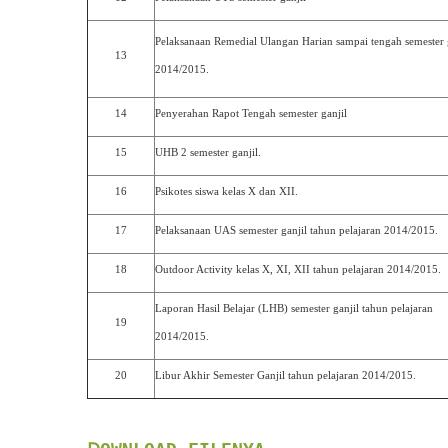
Pelaksanaan Remedial Ulangan Harian sampai tengah semester 
13
2014/2015.
14
Penyerahan Rapot Tengah semester ganjil
15
UHB 2 semester ganjil.
16
Psikotes siswa kelas X dan XII.
17
Pelaksanaan UAS semester ganjil tahun pelajaran 2014/2015.
18
Outdoor Activity kelas X, XI, XII tahun pelajaran 2014/2015.
Laporan Hasil Belajar (LHB) semester ganjil tahun pelajaran
19
2014/2015.
20
Libur Akhir Semester Ganjil tahun pelajaran 2014/2015.