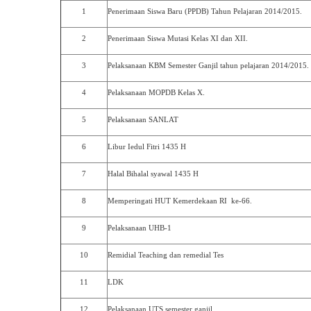
1
Penerimaan Siswa Baru (PPDB) Tahun Pelajaran 2014/2015.
2
Penerimaan Siswa Mutasi Kelas XI dan XII.
3
Pelaksanaan KBM Semester Ganjil tahun pelajaran 2014/2015.
4
Pelaksanaan MOPDB Kelas X.
5
Pelaksanaan SANLAT
6
Libur Iedul Fitri 1435 H
7
Halal Bihalal syawal 1435 H
8
Memperingati HUT Kemerdekaan RI ke-66.
9
Pelaksanaan UHB-1
10
Remidial Teaching dan remedial Tes
11
LDK
12
Pelaksanaan UTS semester ganjil