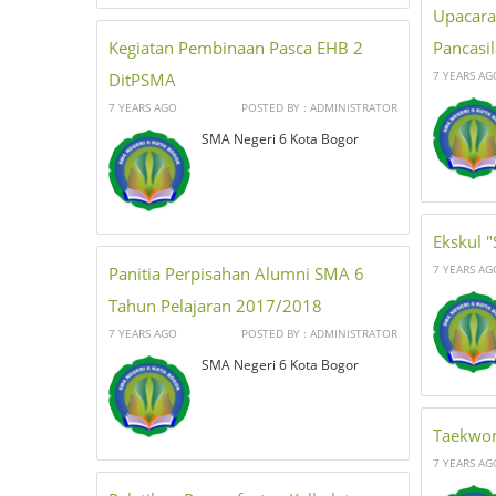
Upacara
Kegiatan Pembinaan Pasca EHB 2
Pancasil
7 YEARS AG
DitPSMA
7 YEARS AGO
POSTED BY : ADMINISTRATOR
SMA Negeri 6 Kota Bogor
Ekskul 
7 YEARS AG
Panitia Perpisahan Alumni SMA 6
Tahun Pelajaran 2017/2018
7 YEARS AGO
POSTED BY : ADMINISTRATOR
SMA Negeri 6 Kota Bogor
Taekwo
7 YEARS AG