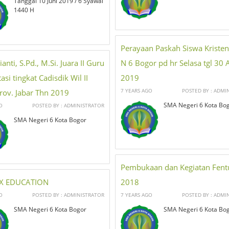
Tanggal 10 Juni 2019 / 6 Syawal
1440 H
Perayaan Paskah Siswa Kriste
ianti, S.Pd., M.Si. Juara II Guru
N 6 Bogor pd hr Selasa tgl 30 A
asi tingkat Cadisdik Wil II
2019
7 YEARS AGO
POSTED BY : ADMI
rov. Jabar Thn 2019
SMA Negeri 6 Kota Bo
O
POSTED BY : ADMINISTRATOR
SMA Negeri 6 Kota Bogor
Pembukaan dan Kegiatan Fent
X EDUCATION
2018
O
POSTED BY : ADMINISTRATOR
7 YEARS AGO
POSTED BY : ADMI
SMA Negeri 6 Kota Bogor
SMA Negeri 6 Kota Bo