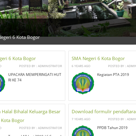
Negeri 6 Kota Bogor
eri 6 Kota Bogor
SMA Negeri 6 Kota Bogor
O
POSTED BY : ADMINISTRATOR
6 YEARS AGO
POSTED BY : ADMI
UPACARA MEMPERINGATI HUT
Kegiatan PTA 2019
RI KE 74
 Halal Bihalal Keluarga Besar
Download formulir pendaftar
7 YEARS AGO
POSTED BY : ADMI
Kota Bogor
PPDB Tahun 2019
O
POSTED BY : ADMINISTRATOR