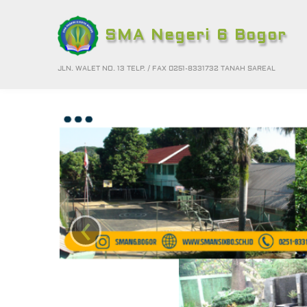
SMA Negeri 6 Bogor
JLN. WALET NO. 13 TELP. / FAX 0251-8331732 TANAH SAREAL
‹