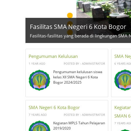
Fasilitas SMA Negeri 6 Kota Bogor
Fasilitas-fasilitas yang berada di lingkungan SMA 
Pengumuman Kelulusan
SMA Neg
1 YEAR AGO
POSTED BY : ADMINISTRATOR
6 YEARS AG
Pengumuman kelulusan siswa
kelas XII SMA Negeri 6 Kota
Bogor 2024/2025
SMA Negeri 6 Kota Bogor
Kegiatan
7 YEARS AGO
POSTED BY : ADMINISTRATOR
SMAN 6 
Kegiatan MPLS Tahun Pelajaran
7 YEARS AG
2019/2020