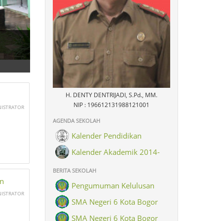
H. DENTY DENTRIJADI, S.Pd., MM.
NIP : 196612131988121001
NISTRATOR
AGENDA SEKOLAH
Kalender Pendidikan
Kalender Akademik 2014-
2015
BERITA SEKOLAH
an
Pengumuman Kelulusan
NISTRATOR
SMA Negeri 6 Kota Bogor
SMA Negeri 6 Kota Bogor