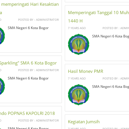
 memperingati Hari Kesaktian
a
Memperingati Tanggal 10 Mu
O
POSTED BY : ADMINISTRATOR
1440 H
SMA Negeri 6 Kota Bogor
7 YEARS AGO
POSTED BY : ADMI
SMA Negeri 6 Kota Bo
"Sparkling" SMA 6 Kota Bogor
O
POSTED BY : ADMINISTRATOR
Hasil Monev PMR
SMA Negeri 6 Kota Bogor
7 YEARS AGO
POSTED BY : ADMI
SMA Negeri 6 Kota Bo
ndo POPNAS KAPOLRI 2018
O
POSTED BY : ADMINISTRATOR
Kegiatan Jumsih
SMA Negeri 6 Kota Bogor
7 YEARS AGO
POSTED BY : ADMI