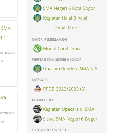
SMA Negeri 6 Kota Bogor
Kegiatan Halal Bihalal
Keluarga Besar SMAN 6 Kota
Show More
n SMA
Bogor
pril
MATERI PEMBELAJARAN
Modul Corel Draw
NISTRATOR
PRESTASI SMA NEGERI 6 BOGOR
gor
Upacara Bendera SMA N 6
Kota Bogor dlm rangka
KATEGORI
memperingati hari Santri Nasional
PPDB 2022/2023 (3)
ura
ALBUM FOTO
Kegiatan Upacara di SMA
NISTRATOR
Negeri 6 Bogor (8)
Siswa SMA Negeri 6 Bogor
gor
(26)
FOTO-FOTO TERBARU