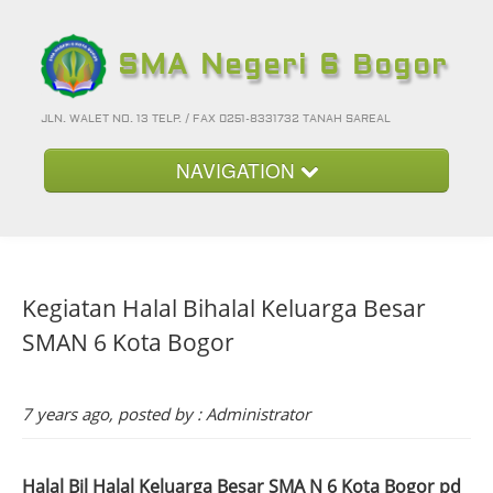
SMA Negeri 6 Bogor
JLN. WALET NO. 13 TELP. / FAX 0251-8331732 TANAH SAREAL
NAVIGATION
Beranda
Kategori
Kegiatan Halal Bihalal Keluarga Besar
Album Foto
SMAN 6 Kota Bogor
Foto-Foto Terbaru
Hubungi Kami
7 years ago, posted by : Administrator
Forum
Login
Halal Bil Halal Keluarga Besar SMA N 6 Kota Bogor pd