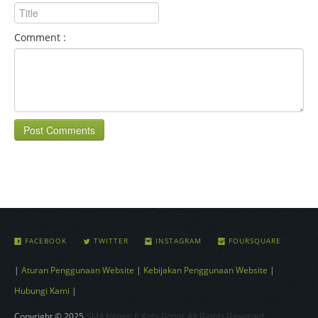
Comment :
Post Comments
FACEBOOK
TWITTER
INSTAGRAM
FOURSQUARE
|
Aturan Penggunaan Website
|
Kebijakan Penggunaan Website
|
Hubungi Kami
|
Copyright © 2025
SMA Negeri 6 Kota Bogor. All Rights Reserved.