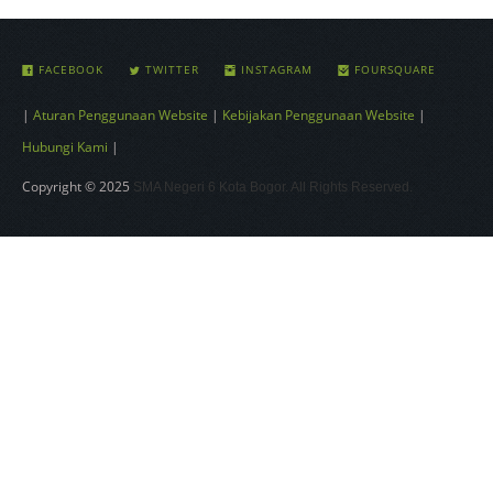
FACEBOOK
TWITTER
INSTAGRAM
FOURSQUARE
|
Aturan Penggunaan Website
|
Kebijakan Penggunaan Website
|
Hubungi Kami
|
Copyright © 2025
SMA Negeri 6 Kota Bogor. All Rights Reserved.