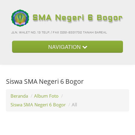
SMA Negeri 6 Bogor
JLN. WALET NO. 13 TELP. / FAX 0251-8331732 TANAH SAREAL
NAVIGATION
Beranda
Kategori
Siswa SMA Negeri 6 Bogor
Album Foto
Foto-Foto Terbaru
Beranda
/
Album Foto
/
Siswa SMA Negeri 6 Bogor
/
All
Hubungi Kami
Forum
Login