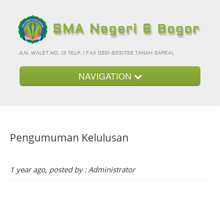
SMA Negeri 6 Bogor
JLN. WALET NO. 13 TELP. / FAX 0251-8331732 TANAH SAREAL
NAVIGATION
Beranda
Kategori
Pengumuman Kelulusan
Album Foto
Foto-Foto Terbaru
1 year ago, posted by : Administrator
Hubungi Kami
Forum
Login