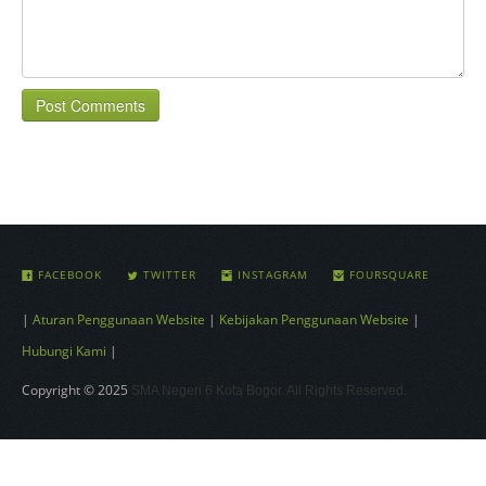
Post Comments
FACEBOOK
TWITTER
INSTAGRAM
FOURSQUARE
|
Aturan Penggunaan Website
|
Kebijakan Penggunaan Website
|
Hubungi Kami
|
Copyright © 2025
SMA Negeri 6 Kota Bogor. All Rights Reserved.