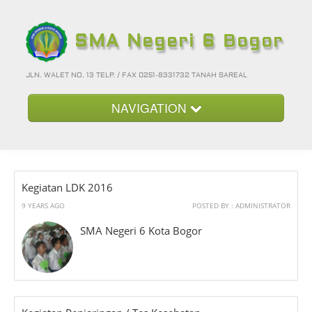
SMA Negeri 6 Bogor
JLN. WALET NO. 13 TELP. / FAX 0251-8331732 TANAH SAREAL
NAVIGATION
Beranda
Kategori
Kegiatan LDK 2016
Album Foto
9 YEARS AGO
POSTED BY : ADMINISTRATOR
Foto-Foto Terbaru
SMA Negeri 6 Kota Bogor
Hubungi Kami
Forum
Login