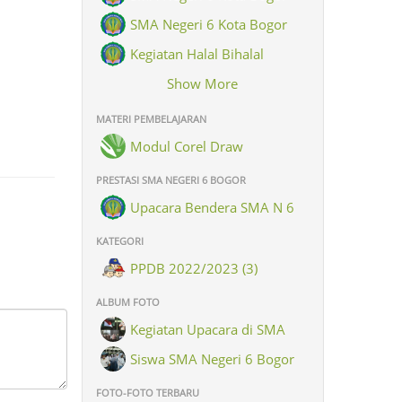
SMA Negeri 6 Kota Bogor
Kegiatan Halal Bihalal
Keluarga Besar SMAN 6 Kota
Show More
Bogor
MATERI PEMBELAJARAN
Modul Corel Draw
PRESTASI SMA NEGERI 6 BOGOR
Upacara Bendera SMA N 6
Kota Bogor dlm rangka
KATEGORI
memperingati hari Santri Nasional
PPDB 2022/2023 (3)
ALBUM FOTO
Kegiatan Upacara di SMA
Negeri 6 Bogor (8)
Siswa SMA Negeri 6 Bogor
(26)
FOTO-FOTO TERBARU