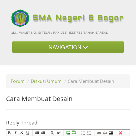
SMA Negeri 6 Bogor
JLN. WALET NO. 13 TELP. / FAX 0251-8331732 TANAH SAREAL
NAVIGATION
Beranda
Kategori
Forum
/
Diskusi Umum
/
Cara Membuat Desain
Album Foto
Foto-Foto Terbaru
Cara Membuat Desain
Hubungi Kami
Forum
Reply Thread
Login