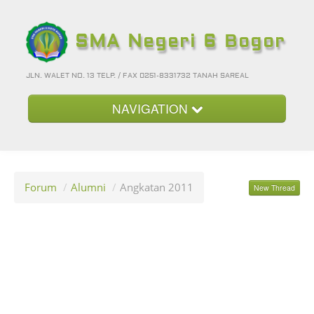
SMA Negeri 6 Bogor
JLN. WALET NO. 13 TELP. / FAX 0251-8331732 TANAH SAREAL
NAVIGATION
Beranda
Kategori
Forum
/
Alumni
/
Angkatan 2011
New Thread
Album Foto
Foto-Foto Terbaru
Hubungi Kami
Forum
Login