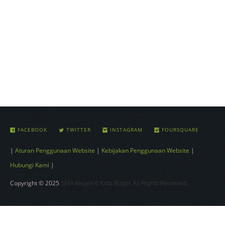
FACEBOOK
TWITTER
INSTAGRAM
FOURSQUARE
|
Aturan Penggunaan Website
|
Kebijakan Penggunaan Website
|
Hubungi Kami
|
Copyright © 2025
SMA Negeri 6 Kota Bogor. All Rights Reserved.