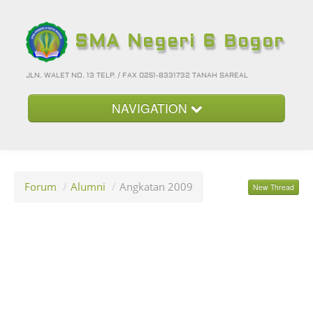
SMA Negeri 6 Bogor
JLN. WALET NO. 13 TELP. / FAX 0251-8331732 TANAH SAREAL
NAVIGATION
Beranda
Kategori
Forum
/
Alumni
/
Angkatan 2009
New Thread
Album Foto
Foto-Foto Terbaru
Hubungi Kami
Forum
Login