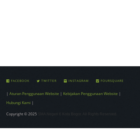
FACEBOOK
TWITTER
INSTAGRAM
FOURSQUARE
|
Aturan Penggunaan Website
|
Kebijakan Penggunaan Website
|
Hubungi Kami
|
Copyright © 2025
SMA Negeri 6 Kota Bogor. All Rights Reserved.