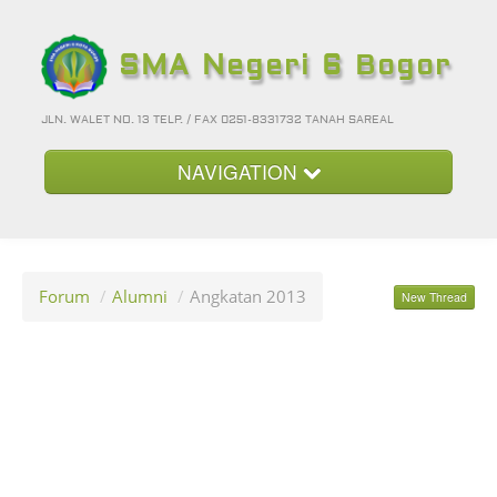
SMA Negeri 6 Bogor
JLN. WALET NO. 13 TELP. / FAX 0251-8331732 TANAH SAREAL
NAVIGATION
Beranda
Kategori
Forum
/
Alumni
/
Angkatan 2013
New Thread
Album Foto
Foto-Foto Terbaru
Hubungi Kami
Forum
Login