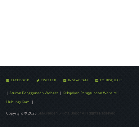
FACEBOOK
TWITTER
INSTAGRAM
FOURSQUARE
|
Aturan Penggunaan Website
|
Kebijakan Penggunaan Website
|
Hubungi Kami
|
Copyright © 2025
SMA Negeri 6 Kota Bogor. All Rights Reserved.