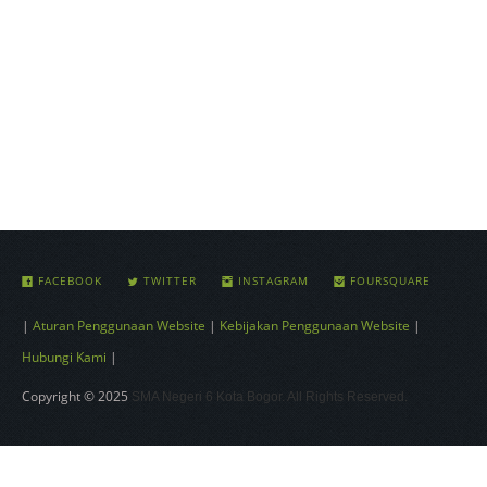
FACEBOOK
TWITTER
INSTAGRAM
FOURSQUARE
|
Aturan Penggunaan Website
|
Kebijakan Penggunaan Website
|
Hubungi Kami
|
Copyright © 2025
SMA Negeri 6 Kota Bogor. All Rights Reserved.