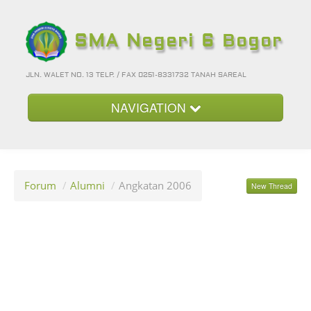
SMA Negeri 6 Bogor
JLN. WALET NO. 13 TELP. / FAX 0251-8331732 TANAH SAREAL
NAVIGATION
Beranda
Kategori
Forum
/
Alumni
/
Angkatan 2006
New Thread
Album Foto
Foto-Foto Terbaru
Hubungi Kami
Forum
Login