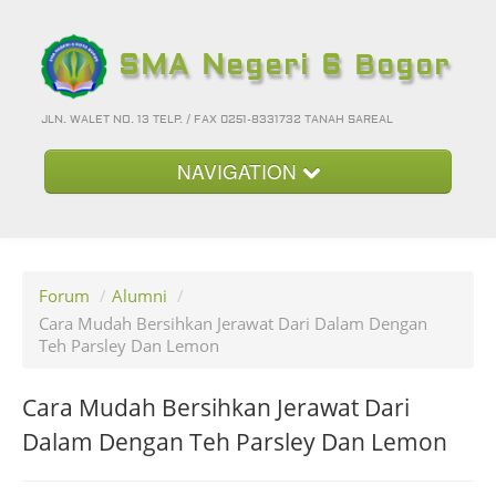
SMA Negeri 6 Bogor
JLN. WALET NO. 13 TELP. / FAX 0251-8331732 TANAH SAREAL
NAVIGATION
Beranda
Kategori
Forum
/
Alumni
/
Album Foto
Cara Mudah Bersihkan Jerawat Dari Dalam Dengan
Teh Parsley Dan Lemon
Foto-Foto Terbaru
Hubungi Kami
Cara Mudah Bersihkan Jerawat Dari
Forum
Dalam Dengan Teh Parsley Dan Lemon
Login