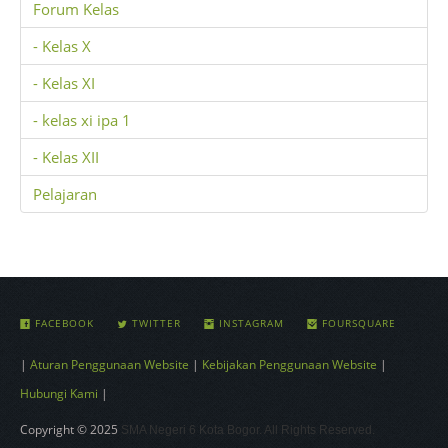
Forum Kelas
- Kelas X
- Kelas XI
- kelas xi ipa 1
- Kelas XII
Pelajaran
FACEBOOK
TWITTER
INSTAGRAM
FOURSQUARE
|
Aturan Penggunaan Website
|
Kebijakan Penggunaan Website
|
Hubungi Kami
|
Copyright © 2025
SMA Negeri 6 Kota Bogor. All Rights Reserved.