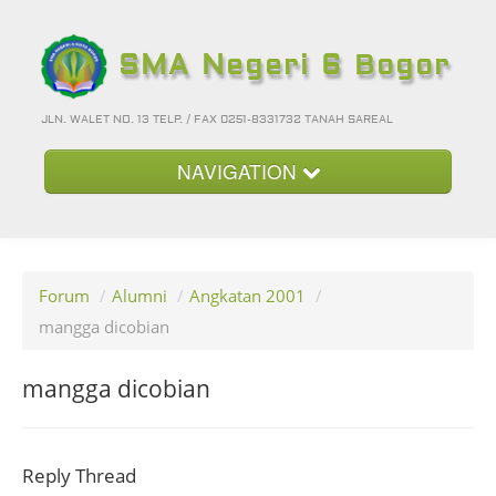
SMA Negeri 6 Bogor
JLN. WALET NO. 13 TELP. / FAX 0251-8331732 TANAH SAREAL
NAVIGATION
Beranda
Kategori
Forum
/
Alumni
/
Angkatan 2001
/
Album Foto
mangga dicobian
Foto-Foto Terbaru
mangga dicobian
Hubungi Kami
Forum
Reply Thread
Login