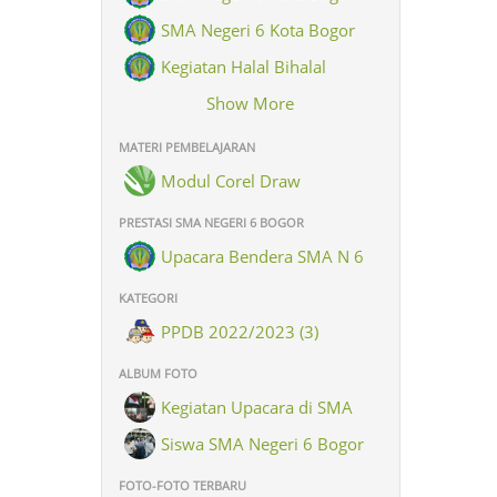
SMA Negeri 6 Kota Bogor
Kegiatan Halal Bihalal
Keluarga Besar SMAN 6 Kota
Show More
Bogor
MATERI PEMBELAJARAN
Modul Corel Draw
PRESTASI SMA NEGERI 6 BOGOR
Upacara Bendera SMA N 6
Kota Bogor dlm rangka
KATEGORI
memperingati hari Santri Nasional
PPDB 2022/2023 (3)
ALBUM FOTO
Kegiatan Upacara di SMA
Negeri 6 Bogor (8)
Siswa SMA Negeri 6 Bogor
(26)
FOTO-FOTO TERBARU